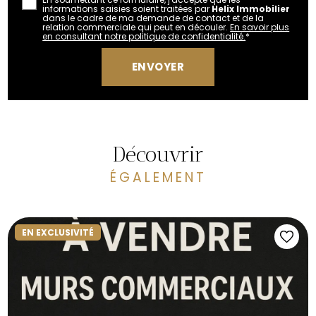
informations saisies soient traitées par
Helix Immobilier
dans le cadre de ma demande de contact et de la
relation commerciale qui peut en découler.
En savoir plus
en consultant notre politique de confidentialité.
*
Découvrir
ÉGALEMENT
EN EXCLUSIVITÉ