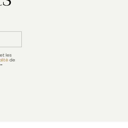
et les
alité
de
t-