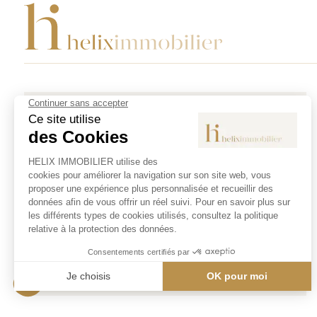
Agence Saint Germain en Laye - Immobilier
5 rue de la République
78100 Saint Germain en Laye
saintgermain@heliximmobilier.com
01 39 73 73 10
Lundi : Sur RDV uniquement
De 9h à 12h30 et de 14h à 19h
ACCÈS