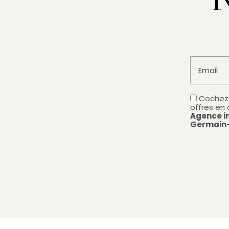
Email
Cochez 
offres en
Agence im
Germain