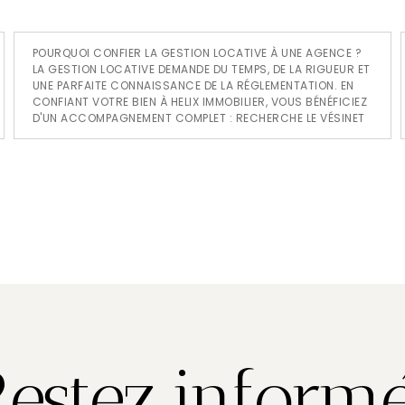
POURQUOI CONFIER LA GESTION LOCATIVE À UNE AGENCE ?
LA GESTION LOCATIVE DEMANDE DU TEMPS, DE LA RIGUEUR ET
UNE PARFAITE CONNAISSANCE DE LA RÉGLEMENTATION. EN
CONFIANT VOTRE BIEN À HELIX IMMOBILIER, VOUS BÉNÉFICIEZ
D'UN ACCOMPAGNEMENT COMPLET : RECHERCHE LE VÉSINET
R
e
s
t
e
z
i
n
f
o
r
m