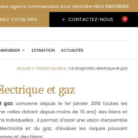
IMEZ VOTRE BIEN
CONTACTEZ-NOUS
0
favorite
IMMOBILIER
ESTIMATION
ACTUALITÉS
Accueil
Gestion locative
Le diagnostic électrique et gaz
électrique et gaz
t gaz
concerne depuis le 1er janvier 2018 toutes les
ême celles datant depuis moins de 15 ans) des biens et
ndividuelles . Il permet d'avoir une vision d'ensemble
d'électricité et du gaz, d'évaluer les risques pouvant
onnes et des biens.