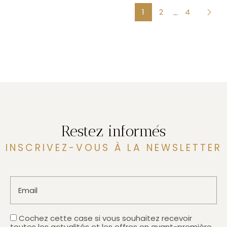
1
2
4
...
Restez informés
INSCRIVEZ-VOUS À LA NEWSLETTER
Email
Cochez cette case si vous souhaitez recevoir
toutes les actualités et les offres en avant-première